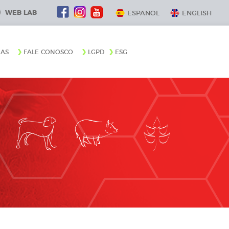
WEB LAB
ESPANOL
ENGLISH
IAS
FALE CONOSCO
LGPD
ESG