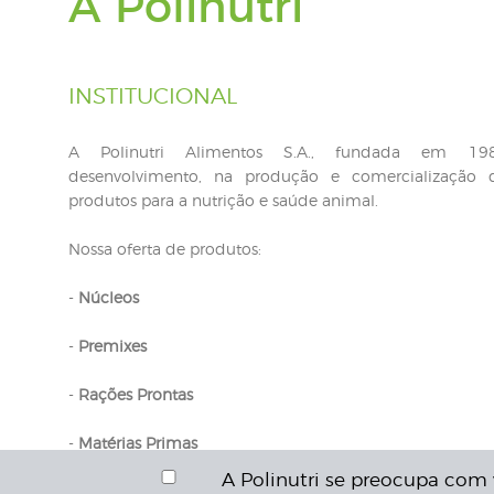
A Polinutri
INSTITUCIONAL
A Polinutri Alimentos S.A., fundada em 19
desenvolvimento, na produção e comercialização 
produtos para a nutrição e saúde animal.
Nossa oferta de produtos:
-
Núcleos
-
Premixes
-
Rações Prontas
-
Matérias Primas
A Polinutri se preocupa com 
-
Aditivos para Nutrição Animal