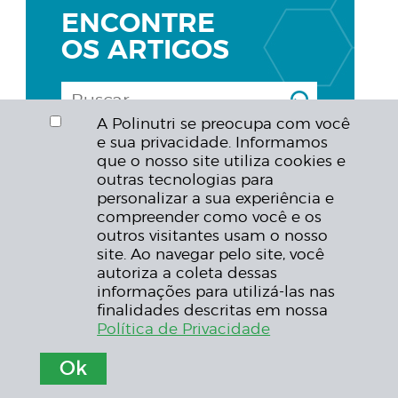
ENCONTRE
OS ARTIGOS
A Polinutri se preocupa com você
e sua privacidade. Informamos
que o nosso site utiliza cookies e
outras tecnologias para
MICOTOXINAS - PARTE III -
personalizar a sua experiência e
AFLATOXINAS E SEUS EFEITOS
compreender como você e os
DELETÉRIOS NA PRODUÇÃO
outros visitantes usam o nosso
ANIMAL
site. Ao navegar pelo site, você
autoriza a coleta dessas
informações para utilizá-las nas
finalidades descritas em nossa
DOWNLOAD PDF
Política de Privacidade
Ok
< VOLTAR